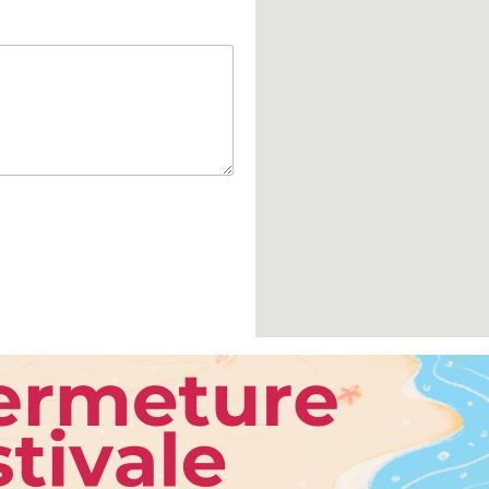
 RAPIDES
LIENS UTILES
Fabrication, livraison et paiement