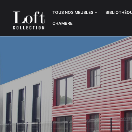
TOUS NOS MEUBLES
BIBLIOTHÈQ
CHAMBRE
Tous nos meubles
Bibliothèques
Bibliothèques
Buffets
Meuble TV
Bureaux
Buffets
Commodes & B
Meubles d’entrée
Meubles TV
Bureaux