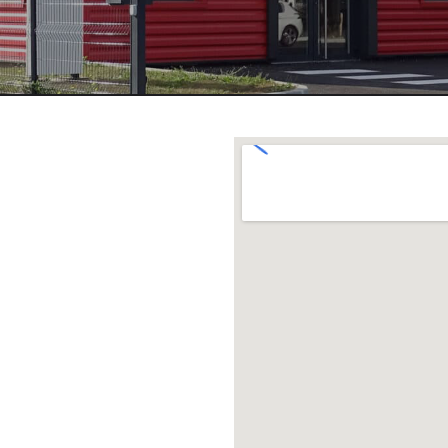
ée
hambre