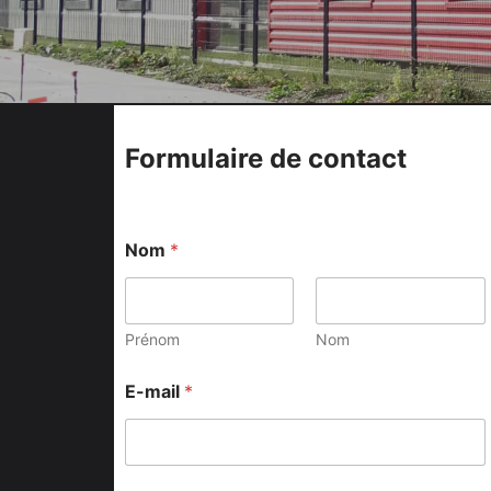
Meubles d’entr
Étagères
Étagères
Chambre
Meubles de c
Formulaire de contact
Nom
*
Prénom
Nom
E-mail
*