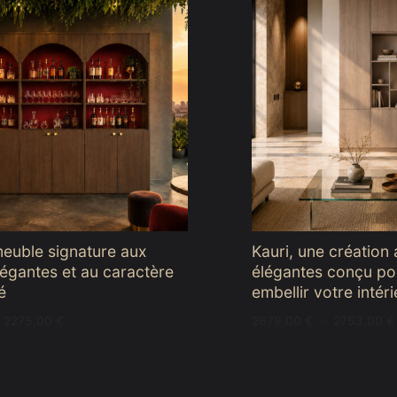
meuble signature aux
Kauri, une création 
égantes et au caractère
élégantes conçu po
é
embellir votre intéri
Plage
2275,00
€
2679,00
€
–
2753,00
€
de
prix :
2249,00 €
à
2275,00 €