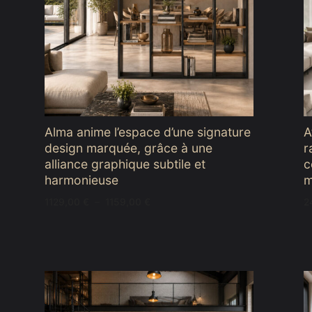
Meubles d’entr
Étagères
Étagères
Chambre
Meubles de c
Alma anime l’espace d’une signature
A
design marquée, grâce à une
r
alliance graphique subtile et
c
harmonieuse
m
Plage
1129,00
€
–
1159,00
€
2
de
prix :
1129,00 €
à
1159,00 €