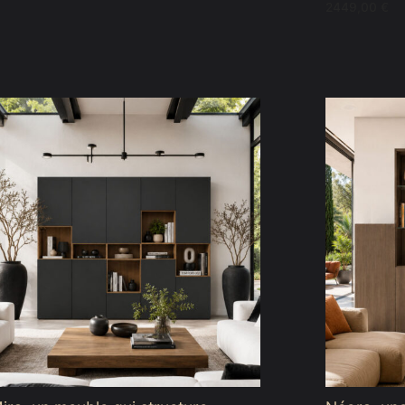
2347,00 €
2449,00
€
à
2867,00 €