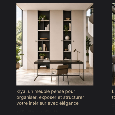
Klya, un meuble pensé pour
L
organiser, exposer et structurer
t
votre intérieur avec élégance
2
Plage
2339,00
€
–
2399,00
€
de