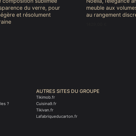
e composition sublimée
Noella, l’élégance a
nsparence du verre, pour
meuble aux volumes
 légère et résolument
au rangement discr
aine
1429,00
€
AUTRES SITES DU GROUPE
Tikimob.fr
les ?
Cuisina9.fr
Tikivan.fr
Lafabriqueducarton.fr