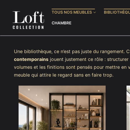
Aller
au
TOUS NOS MEUBLES
BIBLIOTHÈQ
contenu
CHAMBRE
Une bibliothèque, ce n’est pas juste du rangement. 
contemporains
jouent justement ce rôle : structurer 
Tous nos meubles
volumes et les finitions sont pensés pour mettre en 
Bibliothèques
Bibliothèques
meuble qui attire le regard sans en faire trop.
Buffets
Meuble TV
Bureaux
Buffets
Commodes & B
Meubles d’entrée
Meubles TV
Bureaux