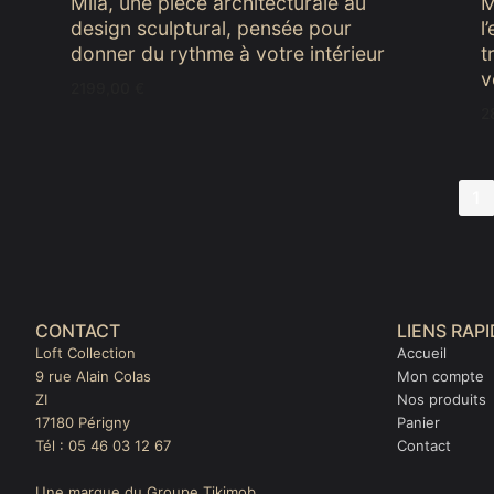
Mila, une pièce architecturale au
M
design sculptural, pensée pour
l
donner du rythme à votre intérieur
t
v
2199,00
€
2
Pagination
1
des
publications
CONTACT
LIENS RAP
Loft Collection
Accueil
9 rue Alain Colas
Mon compte
ZI
Nos produits
17180 Périgny
Panier
Tél : 05 46 03 12 67
Contact
Une marque du Groupe Tikimob