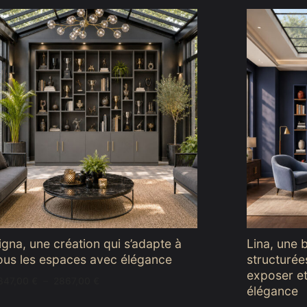
igna, une création qui s’adapte à
Lina, une 
ous les espaces avec élégance
structurée
exposer et
Plage
347,00
€
–
2867,00
€
élégance
de
prix :