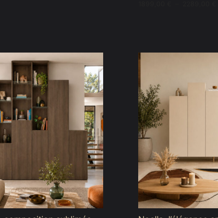
1899,00
€
–
2289,00
€