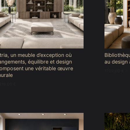
ée
hambre
tria, un meuble d’exception où
Bibliothèq
angements, équilibre et design
au design 
omposent une véritable œuvre
1709,00
€
–
urale
419,00
€