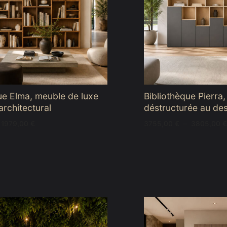
ue Elma, meuble de luxe
Bibliothèque Pierra,
architectural
déstructurée au des
Plage
1979,00
€
3755,00
€
–
3805,00
€
de
prix :
1709,00 €
à
1979,00 €