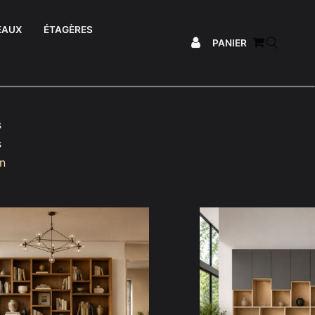
EAUX
ÉTAGÈRES
PANIER
Rechercher :
s
s
un