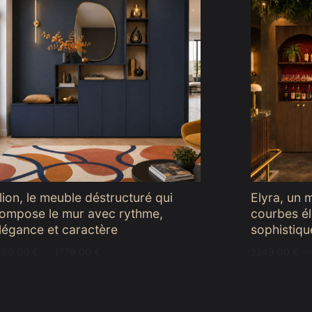
lion, le meuble déstructuré qui
Elyra, un 
ompose le mur avec rythme,
courbes él
légance et caractère
sophistiqu
Plage
769,00
€
–
1779,00
€
2249,00
€
–
de
prix :
1769,00 €
à
1779,00 €