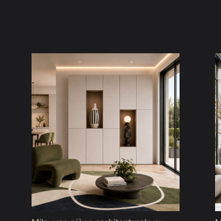
prix :
2339,00 €
à
2399,00 €