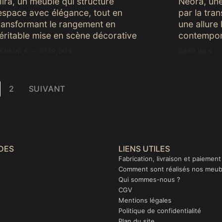
ira, un meuble qui structure
Néora, un
’espace avec élégance, tout en
par la tra
ransformant le rangement en
une allure
éritable mise en scène décorative
contempor
Plage
879,00
€
–
3139,00
€
2489,00
€
de
prix :
2879,00 €
à
3139,00 €
2
SUIVANT
IDES
LIENS UTILES
Fabrication, livraison et paiement
Comment sont réalisés nos meub
Qui sommes-nous ?
CGV
Mentions légales
Politique de confidentialité
Plan du site