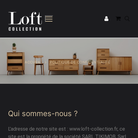
ACCUEIL
POLITIQUE DE CONFIDENTIALITÉ
Tous nos meubles
Bibliothèques
Bibliothèques
Buffets
Meuble TV
Bureaux
Buffets
Qui sommes-nous ?
Commodes & Buffets
Meubles d’entrée
L’adresse de notre site est : www.loft-collection.fr, ce
Meubles TV
Bureaux
site est la propriété de la société SARL TIKIMOB, Sarl