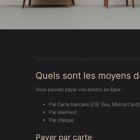
Meubles d’entr
Étagères
Étagères
Chambre
Meubles de c
Nous vous proposons plusieurs moyens de paie
Quels sont les moyens 
Vous pouvez payer vos achats en ligne :
Par Carte bancaire (CB, Visa, MasterCard)
Par virement
Par chèque
Payer par carte