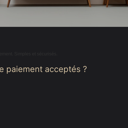
ée
hambre
ment. Simples et sécurisés.
de paiement acceptés ?