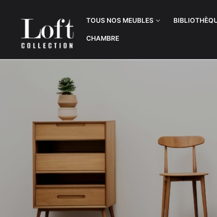
TOUS NOS MEUBLES
BIBLIOTHÈQ
CHAMBRE
Tous nos meubles
Bibliothèques
Bibliothèques
Buffets
Meuble TV
Bureaux
Buffets
Commodes & B
Meubles d’entrée
Meubles TV
Bureaux