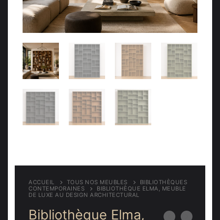
Meubles d’entrée
Étagères
Étagères
Chambre
Meubles de chambre
ACCUEIL
TOUS NOS MEUBLES
BIBLIOTHÈQUES
CONTEMPORAINES
BIBLIOTHÈQUE ELMA, MEUBLE
DE LUXE AU DESIGN ARCHITECTURAL
Bibliothèque Elma,