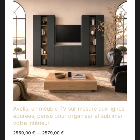
Avelis, un meuble TV sur mesure aux lignes
épurées, pensé pour organiser et sublimer
votre intérieur
Plage
2559,00
€
–
2579,00
€
de