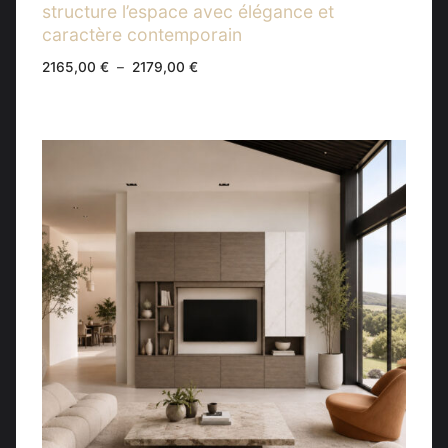
structure l’espace avec élégance et
caractère contemporain
Plage
2165,00
€
–
2179,00
€
de
prix :
2165,00 €
à
2179,00 €