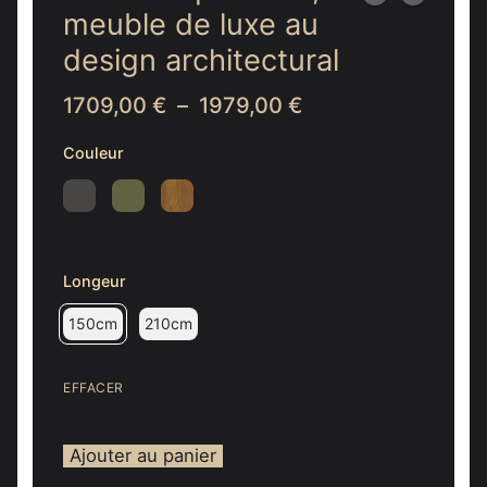
meuble de luxe au
design architectural
Plage
1709,00
€
–
1979,00
€
de
prix :
Couleur
1709,00 €
à
1979,00 €
Longeur
150cm
210cm
EFFACER
Ajouter au panier