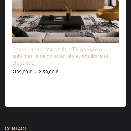
Bosco, une composition TV pensée pour
sublimer le salon avec style, équilibre et
élégance
Plage
2139,00
€
–
2159,00
€
de
prix :
2139,00 €
à
2159,00 €
CONTACT