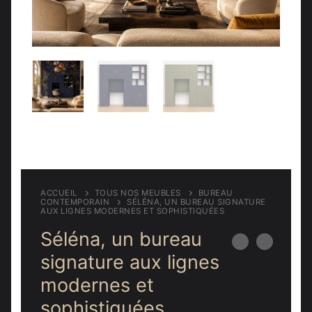
Meubles d’entrée
Étagères
Étagères
Chambre
Meubles de chambre
ACCUEIL
TOUS NOS MEUBLES
BUREAU
CONTEMPORAIN
SÉLÉNA, UN BUREAU SIGNATURE
AUX LIGNES MODERNES ET SOPHISTIQUÉES
Séléna, un bureau
signature aux lignes
modernes et
sophistiquées