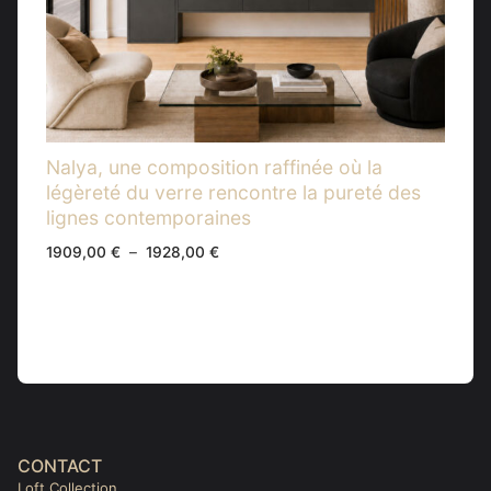
Nalya, une composition raffinée où la
légèreté du verre rencontre la pureté des
lignes contemporaines
Plage
1909,00
€
–
1928,00
€
de
prix :
1909,00 €
à
1928,00 €
CONTACT
Loft Collection