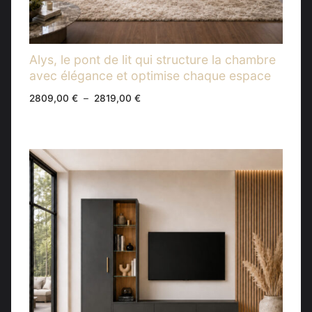
Alys, le pont de lit qui structure la chambre
avec élégance et optimise chaque espace
Plage
2809,00
€
–
2819,00
€
de
prix :
2809,00 €
à
2819,00 €