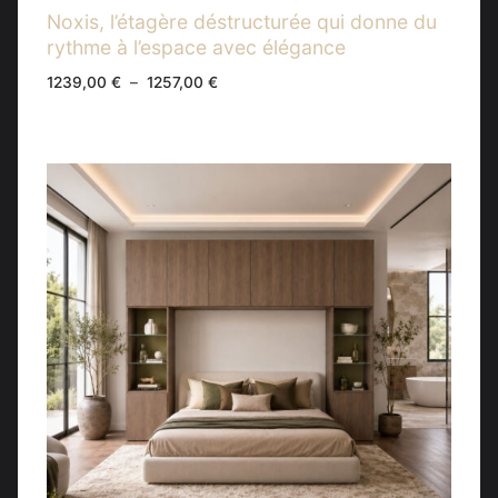
Noxis, l’étagère déstructurée qui donne du
rythme à l’espace avec élégance
Plage
1239,00
€
–
1257,00
€
de
prix :
1239,00 €
à
1257,00 €