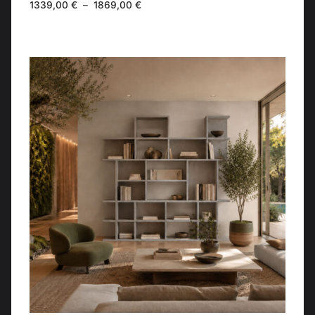
Plage
1339,00
€
–
1869,00
€
de
prix :
1339,00 €
à
1869,00 €