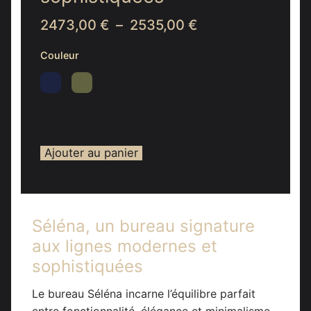
Plage
2473,00
€
–
2535,00
€
de
prix :
Couleur
2473,00 €
à
2535,00 €
Ajouter au panier
Séléna, un bureau signature
aux lignes modernes et
sophistiquées
Le bureau Séléna incarne l’équilibre parfait