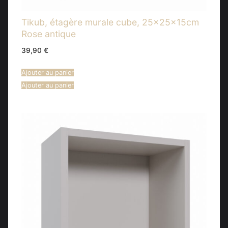
Tikub, étagère murale cube, 25x25x15cm
Rose antique
39,90
€
Ajouter au panier
Ajouter au panier