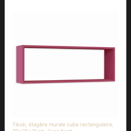
Tikub, étagère murale cube rectangulaire,