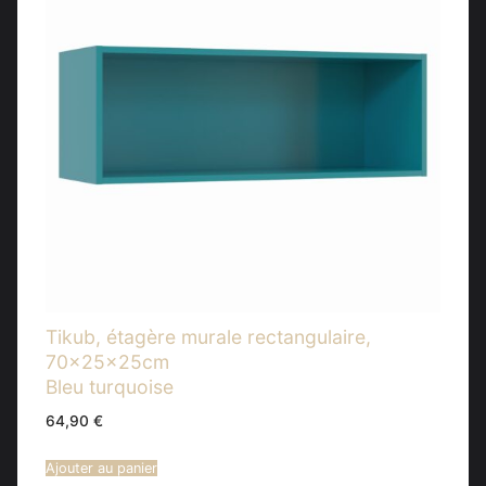
Tikub, étagère murale rectangulaire,
70x25x25cm
Bleu turquoise
64,90
€
Ajouter au panier