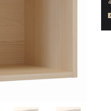
ée
hambre