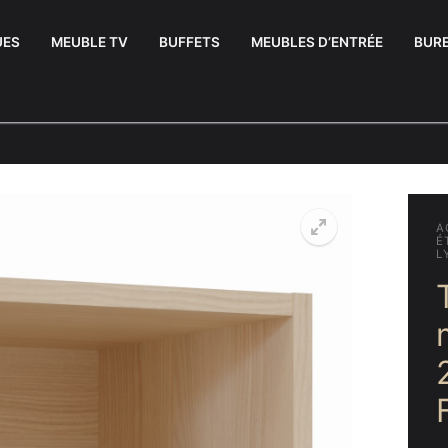
UES
MEUBLE TV
BUFFETS
MEUBLES D’ENTRÉE
BUR
A
É
L
uffets