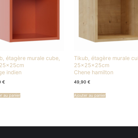
b, étagère murale cube,
Tikub, étagère murale cu
25x25cm
25x25x25cm
e indien
Chene hamilton
0
€
49,90
€
r au panier
Ajouter au panier