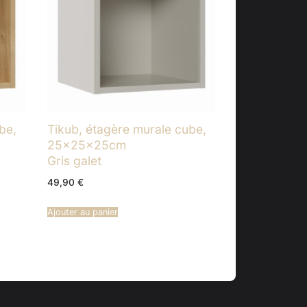
be,
Tikub, étagère murale cube,
25x25x25cm
Gris galet
49,90
€
Ajouter au panier