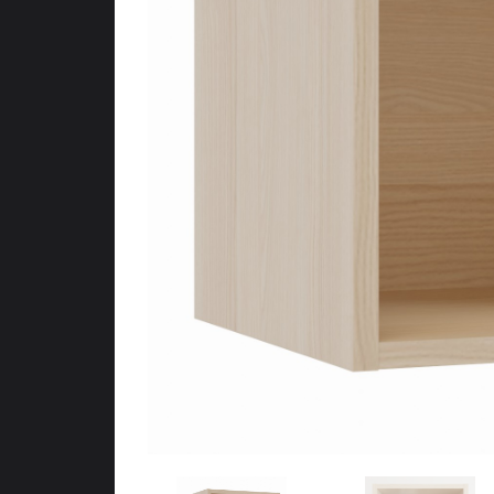
Meubles d’entr
Étagères
Étagères
Chambre
Meubles de c