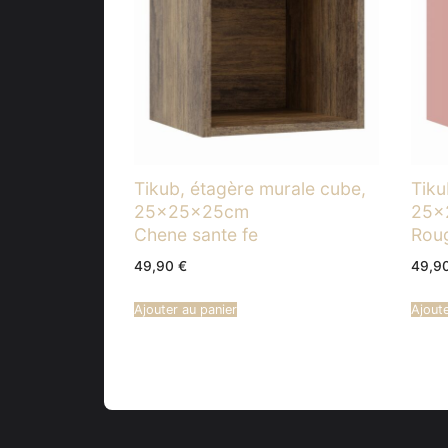
Tikub, étagère murale cube,
Tiku
25x25x25cm
25x
Chene sante fe
Roug
49,90
€
49,9
Ajouter au panier
Ajoute