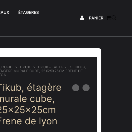
EAUX
ÉTAGÈRES
PANIER
Rechercher :
CCUEIL
TIKUB
TIKUB - TAILLE 2
TIKUB,
TAGÈRE MURALE CUBE, 25X25X25CM FRENE DE
YON
Tikub, étagère
murale cube,
25x25x25cm
Frene de lyon