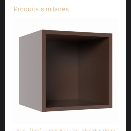
Produits similaires
Tikub, étagère murale cube, 25x25x25cm