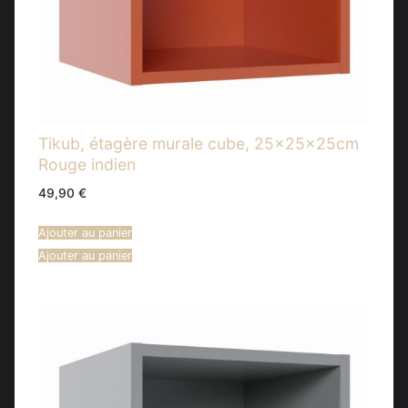
Tikub, étagère murale cube, 25x25x25cm
Rouge indien
49,90
€
Ajouter au panier
Ajouter au panier