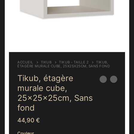
Meubles d’entrée
Étagères
Étagères
Chambre
Meubles de chambre
ACCUEIL
TIKUB
TIKUB - TAILLE 2
TIKUB,
ÉTAGÈRE MURALE CUBE, 25X25X25CM, SANS FOND
Tikub, étagère
murale cube,
25x25x25cm, Sans
fond
44,90
€
Couleur