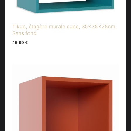
Tikub, étagère murale cube, 35x35x25cm,
Sans fond
49,90
€