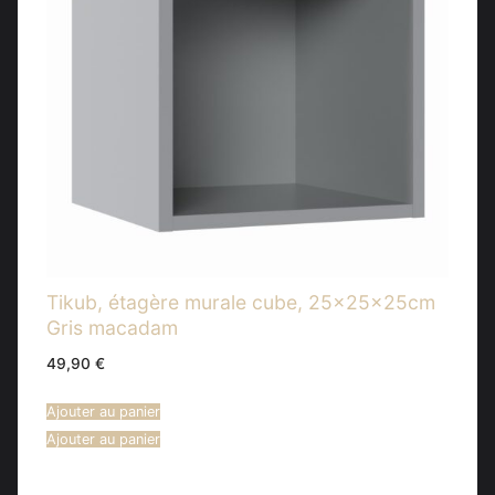
Tikub, étagère murale cube, 25x25x25cm
Gris macadam
49,90
€
Ajouter au panier
Ajouter au panier