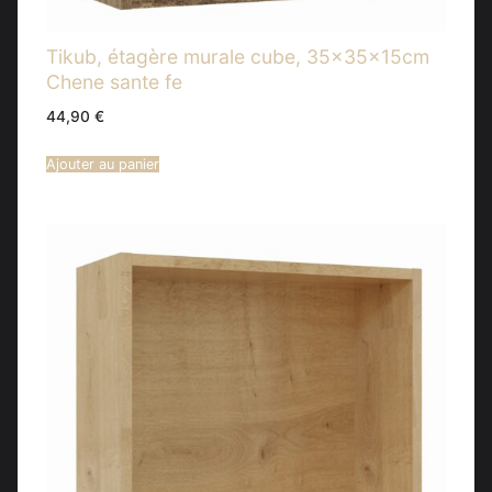
Tikub, étagère murale cube, 35x35x15cm
Chene sante fe
44,90
€
Ajouter au panier