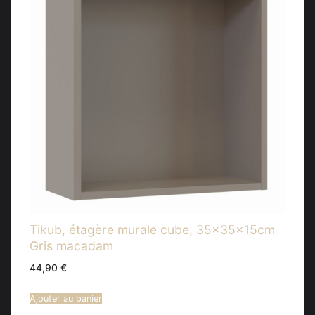
Tikub, étagère murale cube, 35x35x15cm
Gris macadam
44,90
€
Ajouter au panier