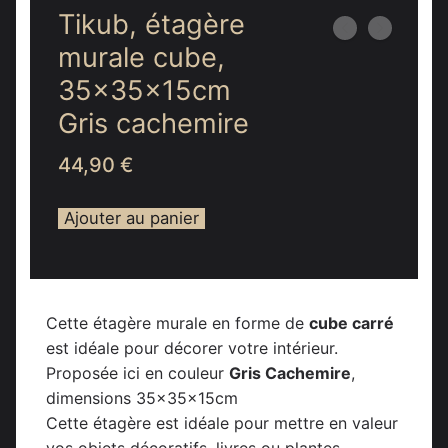
Tikub, étagère
murale cube,
35x35x15cm
Gris cachemire
44,90
€
Ajouter au panier
Cette étagère murale en forme de
cube carré
est idéale pour décorer votre intérieur.
Proposée ici en couleur
Gris Cachemire
,
dimensions 35x35x15cm
Cette étagère est idéale pour mettre en valeur
vos objets décoratifs, livres ou plantes.