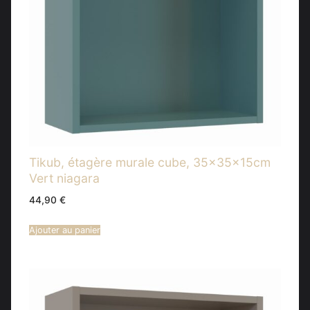
Tikub, étagère murale cube, 35x35x15cm
Vert niagara
44,90
€
Ajouter au panier