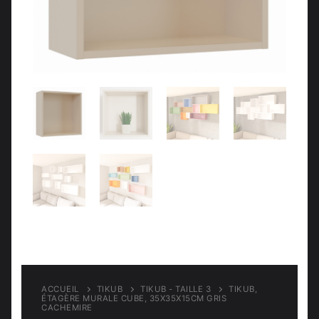
Meubles d’entrée
Étagères
Étagères
Chambre
Meubles de chambre
ACCUEIL
TIKUB
TIKUB - TAILLE 3
TIKUB,
ÉTAGÈRE MURALE CUBE, 35X35X15CM GRIS
CACHEMIRE