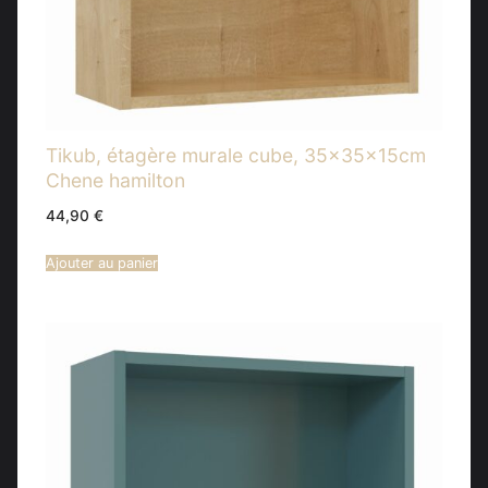
Tikub, étagère murale cube, 35x35x15cm
Chene hamilton
44,90
€
Ajouter au panier