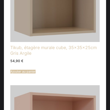
Tikub, étagère murale cube, 35x35x25cm
Gris Argile
54,90
€
Ajouter au panier