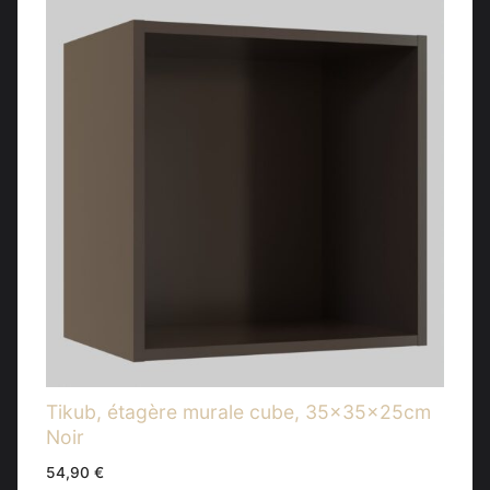
Tikub, étagère murale cube, 35x35x25cm
Noir
54,90
€