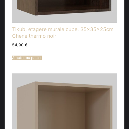
Tikub, étagère murale cube, 35x35x25cm
Chene thermo noir
54,90
€
Ajouter au panier