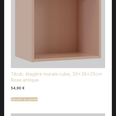
Tikub, étagère murale cube, 35x35x25cm
Rose antique
54,90
€
Ajouter au panier