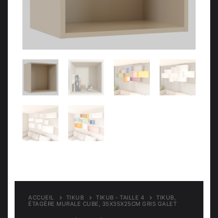
Meubles d’entrée
Étagères
Étagères
Chambre
Meubles de chambre
ACCUEIL
TIKUB
TIKUB - TAILLE 4
TIKUB,
ÉTAGÈRE MURALE CUBE, 35X35X25CM GRIS GALET