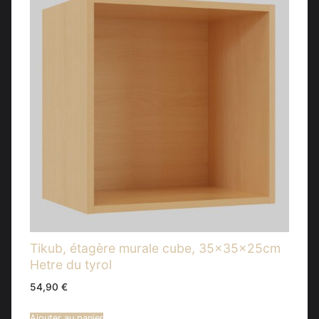
Tikub, étagère murale cube, 35x35x25cm
Hetre du tyrol
54,90
€
Ajouter au panier