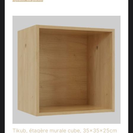
Tikub, étagère murale cube, 35x35x25cm