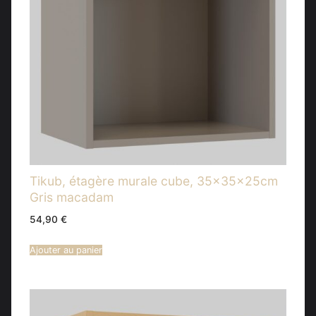
Tikub, étagère murale cube, 35x35x25cm
Gris macadam
54,90
€
Ajouter au panier