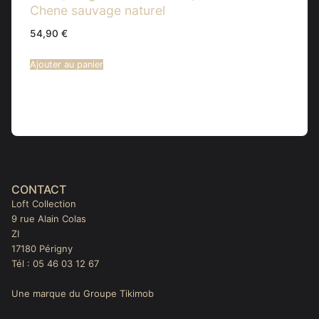
Chene sauvage naturel
54,90
€
Ajouter au panier
CONTACT
Loft Collection
9 rue Alain Colas
ZI
17180 Périgny
Tél : 05 46 03 12 67
Une marque du Groupe Tikimob