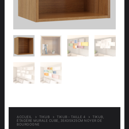
Meubles d’entrée
Étagères
Étagères
Chambre
Meubles de chambre
ACCUEIL
TIKUB
TIKUB - TAILLE 4
TIKUB,
ÉTAGÈRE MURALE CUBE, 35X35X25CM NOYER DE
BOURGOGNE