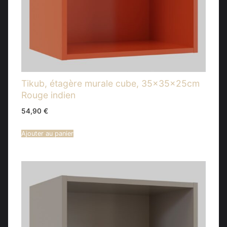
Tikub, étagère murale cube, 35x35x25cm
Rouge indien
54,90
€
Ajouter au panier