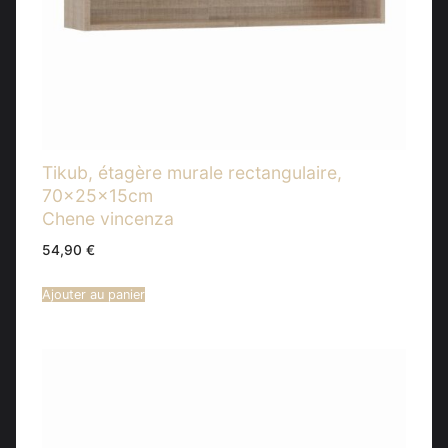
Tikub, étagère murale rectangulaire,
70x25x15cm
Chene vincenza
54,90
€
Ajouter au panier