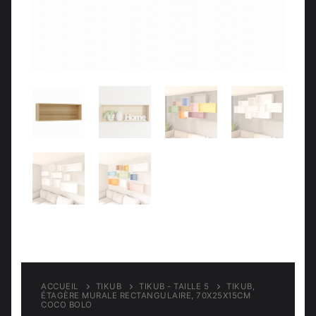
Meubles d’entrée
Étagères
Étagères
Chambre
Meubles de chambre
ACCUEIL
TIKUB
TIKUB - TAILLE 5
TIKUB,
ÉTAGÈRE MURALE RECTANGULAIRE, 70X25X15CM
COCO BOLO