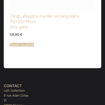
Tikub, étagère murale rectangulaire,
70x25x15cm
Gris galet
54,90
€
Ajouter au panier
CONTACT
Loft Collection
9 rue Alain Colas
ZI