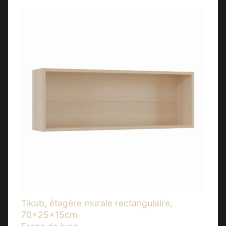
Tikub, étagère murale rectangulaire,
70x25x15cm