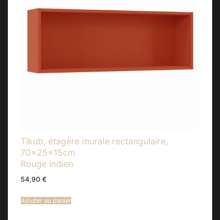
Tikub, étagère murale rectangulaire,
70x25x15cm
Rouge indien
54,90
€
Ajouter au panier