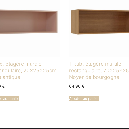
b, étagère murale
Tikub, étagère murale
tangulaire, 70x25x25cm
rectangulaire, 70x25x2
 antique
Noyer de bourgogne
0
€
64,90
€
r au panier
Ajouter au panier