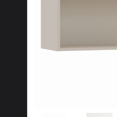
Meubles d’entr
Étagères
Étagères
Chambre
Meubles de c