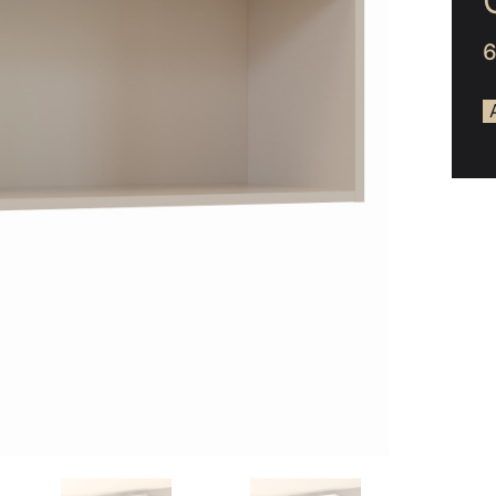
ée
hambre