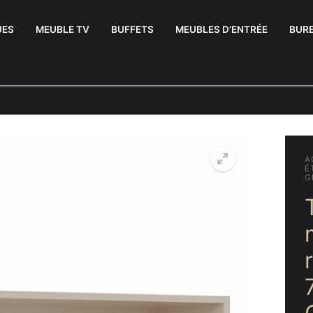
UES
MEUBLE TV
BUFFETS
MEUBLES D’ENTRÉE
BUR
A
É
G
uffets