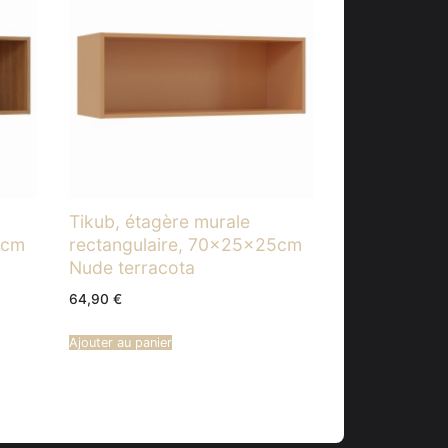
Tikub, étagère murale
5cm
rectangulaire, 70x25x25cm
Nude terracota
64,90
€
Ajouter au panier