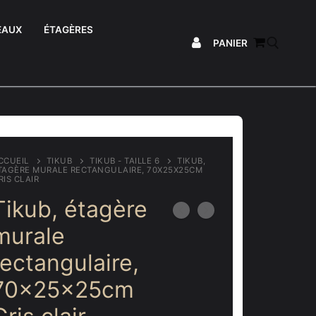
EAUX
ÉTAGÈRES
PANIER
Rechercher :
CCUEIL
TIKUB
TIKUB - TAILLE 6
TIKUB,
TAGÈRE MURALE RECTANGULAIRE, 70X25X25CM
RIS CLAIR
Tikub, étagère
murale
rectangulaire,
70x25x25cm