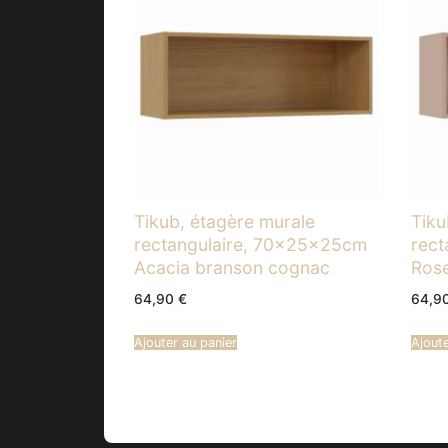
Tikub, étagère murale
Tiku
rectangulaire, 70x25x25cm
rec
Acacia branson cognac
Rose
64,90
€
64,9
Ajouter au panier
Ajoute