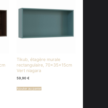
Tikub, étagère murale
5cm
rectangulaire, 70x35x15cm
Vert niagara
59,90
€
Ajouter au panier