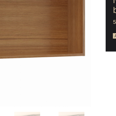
ée
hambre