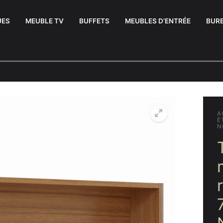
UES
MEUBLE TV
BUFFETS
MEUBLES D’ENTRÉE
BUR
A
É
N
uffets