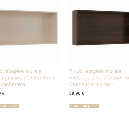
b, étagère murale
Tikub, étagère murale
angulaire, 70x35x15cm
rectangulaire, 70x35x1
 cachemire
Chene thermo noir
0
€
59,90
€
r au panier
Ajouter au panier