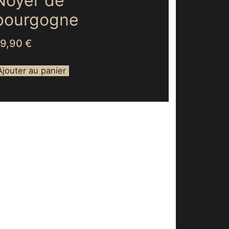
Noyer de
bourgogne
59,90
€
Ajouter au panier