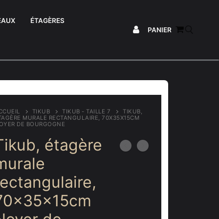
EAUX
ÉTAGÈRES
PANIER
Rechercher :
CCUEIL
TIKUB
TIKUB - TAILLE 7
TIKUB,
TAGÈRE MURALE RECTANGULAIRE, 70X35X15CM
OYER DE BOURGOGNE
Tikub, étagère
murale
rectangulaire,
70x35x15cm