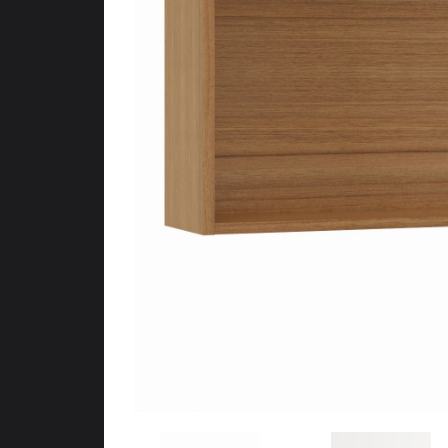
Meubles d’entr
Étagères
Étagères
Chambre
Meubles de c