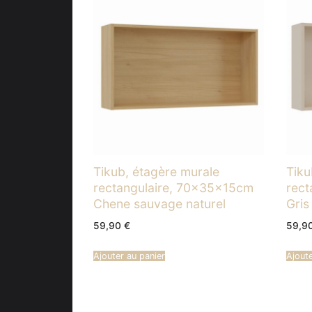
Tikub, étagère murale
Tiku
rectangulaire, 70x35x15cm
rect
Chene sauvage naturel
Gris
59,90
€
59,9
Ajouter au panier
Ajoute