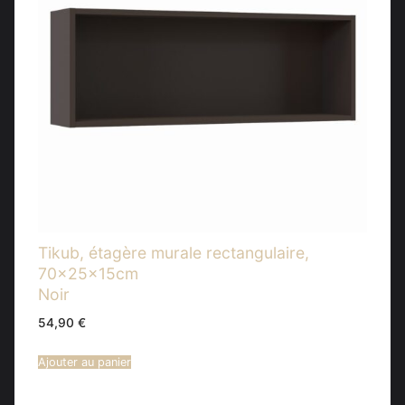
Tikub, étagère murale rectangulaire,
70x25x15cm
Noir
54,90
€
Ajouter au panier