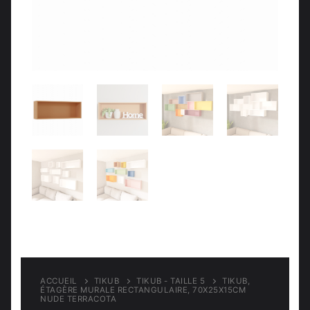
Meubles d’entrée
Étagères
Étagères
Chambre
Meubles de chambre
ACCUEIL
TIKUB
TIKUB - TAILLE 5
TIKUB,
ÉTAGÈRE MURALE RECTANGULAIRE, 70X25X15CM
NUDE TERRACOTA