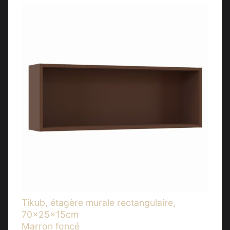
Tikub, étagère murale rectangulaire,
70x25x15cm
Marron foncé