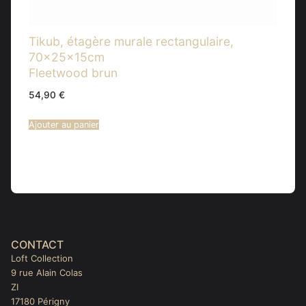
Tikub, étagère murale rectangulaire,
70x25x15cm
Fleetwood brun
54,90
€
Ajouter au panier
CONTACT
Loft Collection
9 rue Alain Colas
ZI
17180 Périgny