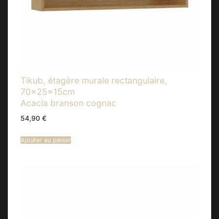
Tikub, étagère murale rectangulaire,
70x25x15cm
Acacia branson cognac
54,90
€
Ajouter au panier