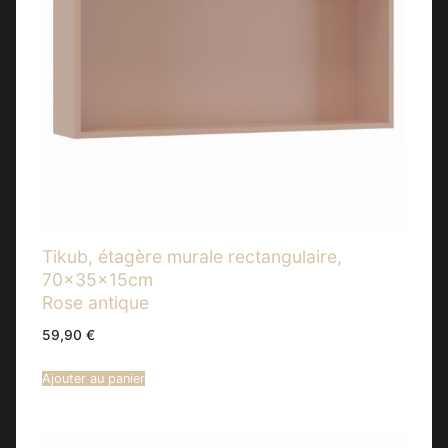
Tikub, étagère murale rectangulaire,
70x35x15cm
Rose antique
59,90
€
Ajouter au panier