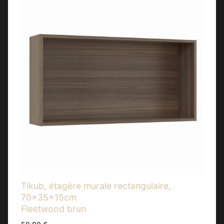
Tikub, étagère murale rectangulaire,
70x35x15cm
Fleetwood brun