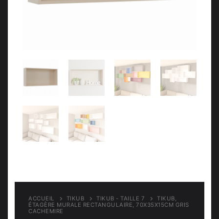
Meubles d’entrée
Étagères
Étagères
Chambre
Meubles de chambre
ACCUEIL
TIKUB
TIKUB - TAILLE 7
TIKUB,
ÉTAGÈRE MURALE RECTANGULAIRE, 70X35X15CM GRIS
CACHEMIRE