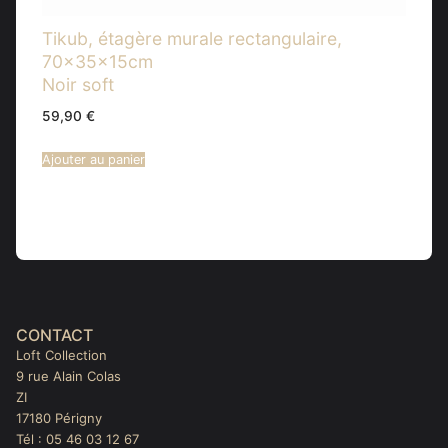
Tikub, étagère murale rectangulaire,
70x35x15cm
Noir soft
59,90
€
Ajouter au panier
CONTACT
Loft Collection
9 rue Alain Colas
ZI
17180 Périgny
Tél : 05 46 03 12 67