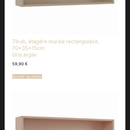
Tikub, étagère murale rectangulaire,
70x35x15cm
Gris argile
59,90
€
Ajouter au panier