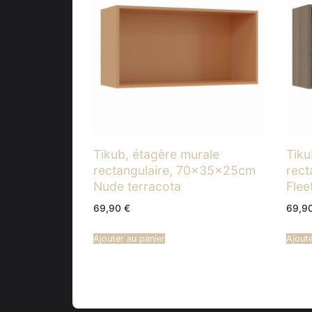
Tikub, étagère murale
Tiku
rectangulaire, 70x35x25cm
rec
Nude terracota
Fle
69,90
€
69,9
Ajouter au panier
Ajoute