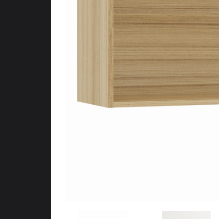
Meubles d’entr
Étagères
Étagères
Chambre
Meubles de c