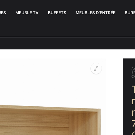
UES
MEUBLE TV
BUFFETS
MEUBLES D’ENTRÉE
BUR
A
É
C
uffets