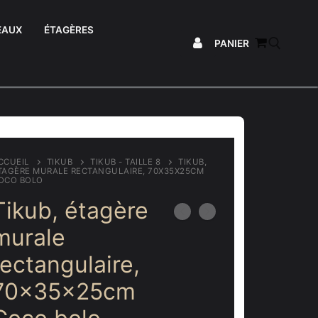
EAUX
ÉTAGÈRES
PANIER
Rechercher :
CCUEIL
TIKUB
TIKUB - TAILLE 8
TIKUB,
TAGÈRE MURALE RECTANGULAIRE, 70X35X25CM
OCO BOLO
Tikub, étagère
murale
rectangulaire,
70x35x25cm