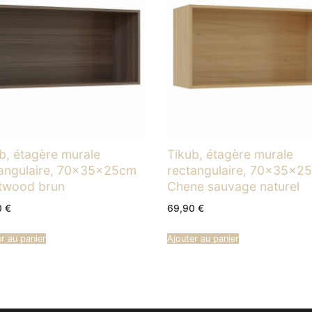
b, étagère murale
Tikub, étagère murale
tangulaire, 70x35x25cm
rectangulaire, 70x35x2
etwood brun
Chene sauvage naturel
0
€
69,90
€
r au panier
Ajouter au panier