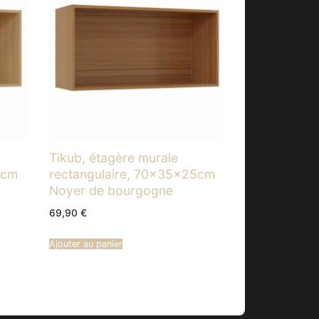
Tikub, étagère murale
5cm
rectangulaire, 70x35x25cm
Noyer de bourgogne
69,90
€
Ajouter au panier