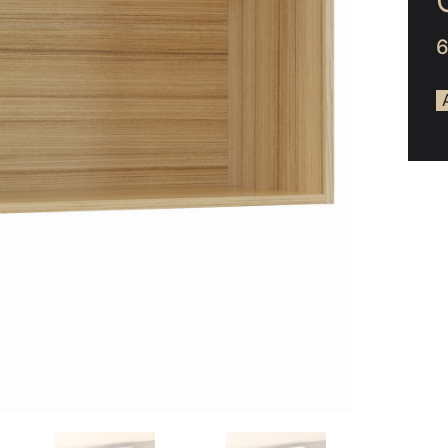
ée
hambre