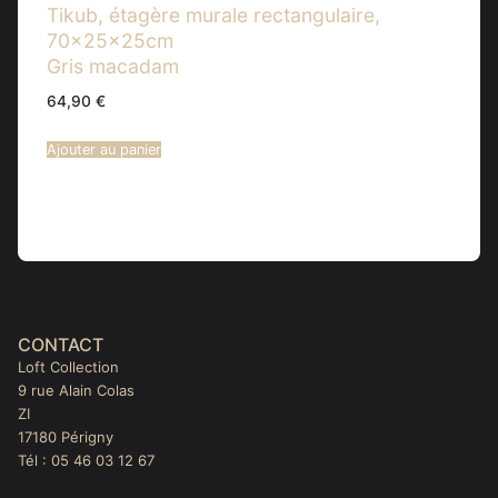
Tikub, étagère murale rectangulaire,
70x25x25cm
Gris macadam
64,90
€
Ajouter au panier
CONTACT
Loft Collection
9 rue Alain Colas
ZI
17180 Périgny
Tél : 05 46 03 12 67