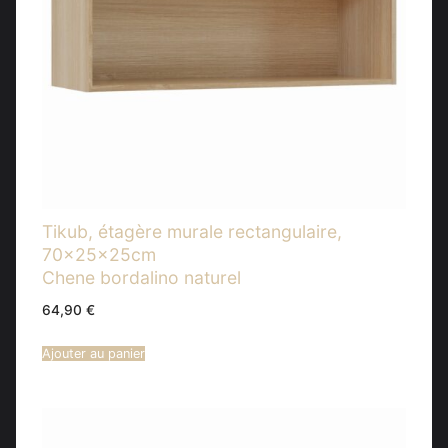
Tikub, étagère murale rectangulaire,
70x25x25cm
Chene bordalino naturel
64,90
€
Ajouter au panier