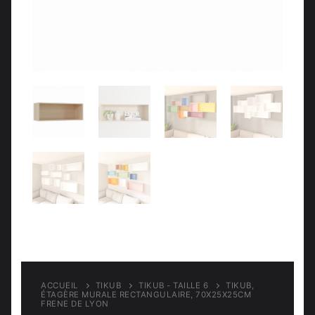
Meubles d’entrée
Étagères
Étagères
Chambre
Meubles de chambre
ACCUEIL
TIKUB
TIKUB - TAILLE 6
TIKUB,
ÉTAGÈRE MURALE RECTANGULAIRE, 70X25X25CM
FRENE DE LYON