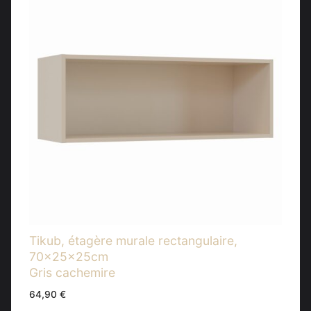
Tikub, étagère murale rectangulaire,
70x25x25cm
Gris cachemire
64,90
€