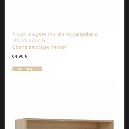
Tikub, étagère murale rectangulaire,
70x25x25cm
Chene sauvage naturel
64,90
€
Ajouter au panier