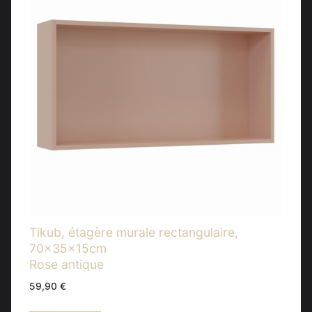
Tikub, étagère murale rectangulaire,
70x35x15cm
Rose antique
59,90
€