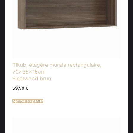
Tikub, étagère murale rectangulaire,
70x35x15cm
Fleetwood brun
59,90
€
Ajouter au panier