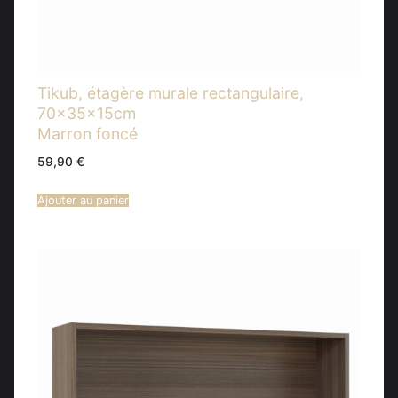
Tikub, étagère murale rectangulaire,
70x35x15cm
Marron foncé
59,90
€
Ajouter au panier