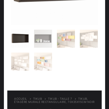
Meubles d’entrée
Étagères
Étagères
Chambre
Meubles de chambre
ACCUEIL
TIKUB
TIKUB - TAILLE 7
TIKUB,
ÉTAGÈRE MURALE RECTANGULAIRE, 70X35X15CM NOIR