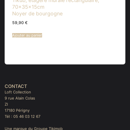
Tikub, étagère murale rectangulaire,
70x35x15cm
Noyer de bourgogne
59,90
€
Ajouter au panier
CONTACT
Loft Collection
9 rue Alain Colas
ZI
17180 Périgny
Tél : 05 46 03 12 67
Une marque du Groupe Tikimob