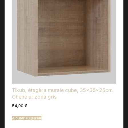
Tikub, étagère murale cube, 35x35x25cm
Chene arizona gris
54,90
€
Ajouter au panier