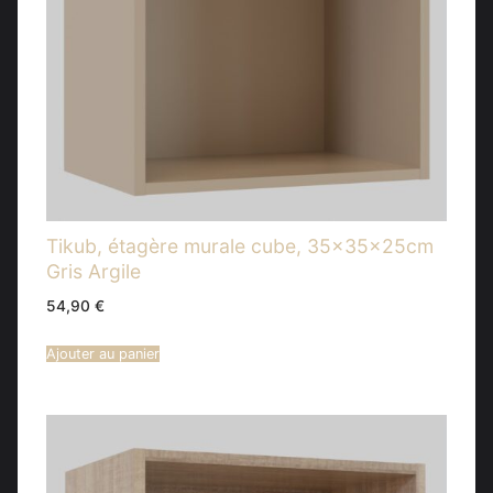
Tikub, étagère murale cube, 35x35x25cm
Gris Argile
54,90
€
Ajouter au panier