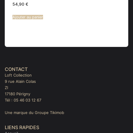
54,90
€
Ajouter au panier
CONTACT
Loft Collection
9 rue Alain Colas
ZI
17180 Périgny
Tél : 05 46 03 12 67
Une marque du Groupe Tikimob
LIENS RAPIDES