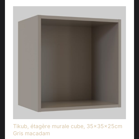
Tikub, étagère murale cube, 35x35x25cm
Gris macadam