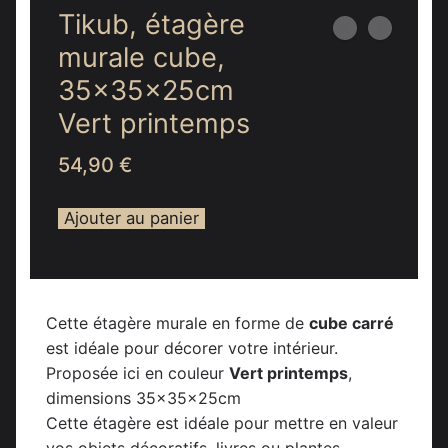
Tikub, étagère
murale cube,
35x35x25cm
Vert printemps
54,90
€
Ajouter au panier
Cette étagère murale en forme de
cube carré
est idéale pour décorer votre intérieur.
Proposée ici en couleur
Vert printemps
,
dimensions 35x35x25cm
Cette étagère est idéale pour mettre en valeur
vos objets décoratifs, livres ou plantes.