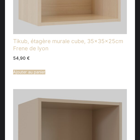
Tikub, étagère murale cube, 35x35x25cm
Frene de lyon
54,90
€
Ajouter au panier