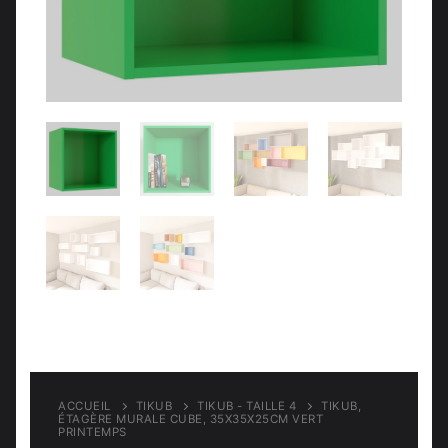
Meubles d’entrée
Étagères
Étagères
Chambre
Meubles de chambre
ACCUEIL
TIKUB
TIKUB - TAILLE 4
TIKUB,
ÉTAGÈRE MURALE CUBE, 35X35X25CM VERT
PRINTEMPS